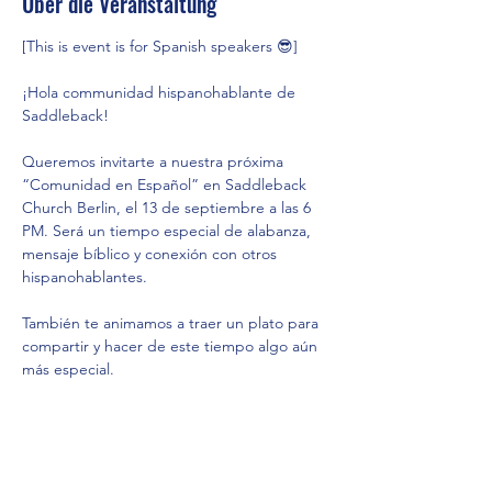
Über die Veranstaltung
[This is event is for Spanish speakers 😎]
¡Hola communidad hispanohablante de 
Saddleback! 
Queremos invitarte a nuestra próxima 
“Comunidad en Español” en Saddleback 
Church Berlin, el 13 de septiembre a las 6 
PM. Será un tiempo especial de alabanza, 
mensaje bíblico y conexión con otros 
hispanohablantes.
También te animamos a traer un plato para 
compartir y hacer de este tiempo algo aún 
más especial.
📩 ¿Preguntas o quieres ayudar? Escribe a 
Jessi Maza o Maripili Zickler
¡Te esperamos! No te olvides de invitar a 