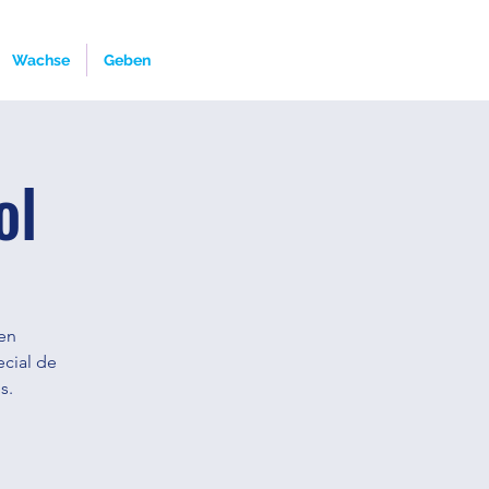
Wachse
Geben
ol
en
ecial de
s.