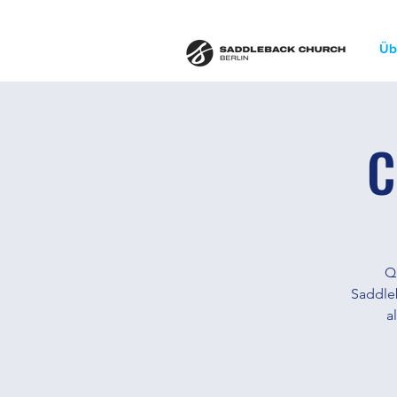
Üb
C
Q
Saddleb
a