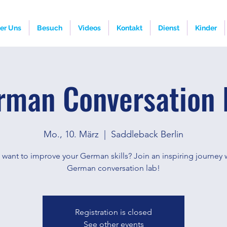
er Uns
Besuch
Videos
Kontakt
Dienst
Kinder
rman Conversation 
Mo., 10. März
  |  
Saddleback Berlin
want to improve your German skills? Join an inspiring journey 
German conversation lab!
Registration is closed
See other events