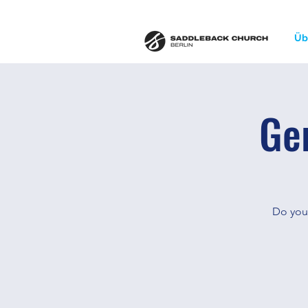
Üb
Ge
Do you 