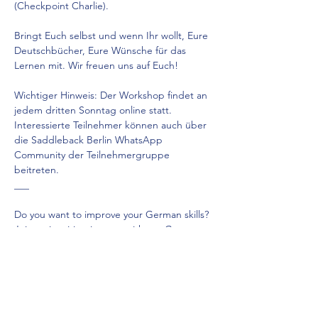
(Checkpoint Charlie).
Bringt Euch selbst und wenn Ihr wollt, Eure 
Deutschbücher, Eure Wünsche für das 
Lernen mit. Wir freuen uns auf Euch!
Wichtiger Hinweis: Der Workshop findet an 
jedem dritten Sonntag online statt. 
Interessierte Teilnehmer können auch über 
die Saddleback Berlin WhatsApp 
Community der Teilnehmergruppe 
beitreten.
___
Do you want to improve your German skills? 
Join an inspiring journey with our German 
conversation lab!
Mehr anzeigen