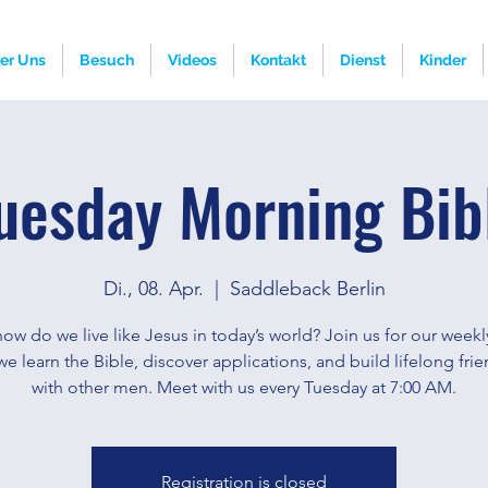
er Uns
Besuch
Videos
Kontakt
Dienst
Kinder
uesday Morning Bib
Di., 08. Apr.
  |  
Saddleback Berlin
ow do we live like Jesus in today’s world? Join us for our weekl
e learn the Bible, discover applications, and build lifelong fri
with other men. Meet with us every Tuesday at 7:00 AM.
Registration is closed