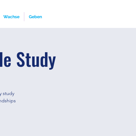
Wachse
Geben
le Study
y study
endships