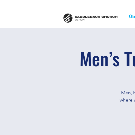
Üb
Men’s T
Men, h
where w