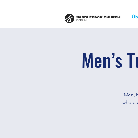
Üb
Men’s T
Men, h
where w