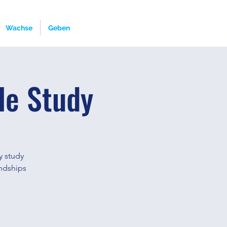
Wachse
Geben
le Study
y study
endships