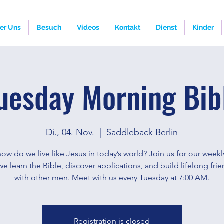
er Uns
Besuch
Videos
Kontakt
Dienst
Kinder
uesday Morning Bib
Di., 04. Nov.
  |  
Saddleback Berlin
ow do we live like Jesus in today’s world? Join us for our weekl
e learn the Bible, discover applications, and build lifelong fri
with other men. Meet with us every Tuesday at 7:00 AM.
Registration is closed