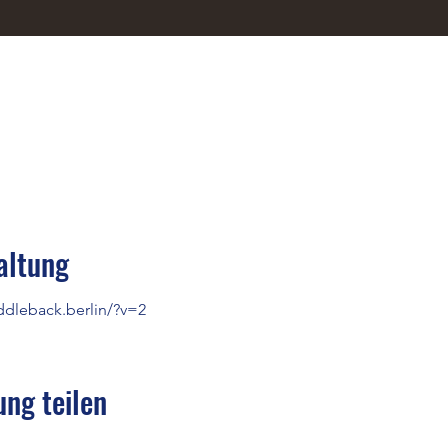
altung
ddleback.berlin/?v=2
ung teilen