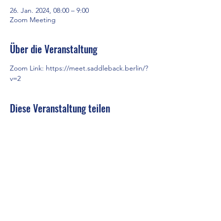
26. Jan. 2024, 08:00 – 9:00
Zoom Meeting
Über die Veranstaltung
Zoom Link: 
https://meet.saddleback.berlin/?
v=2
Diese Veranstaltung teilen
Saddleback Church Berlin e.V. | Zimmerstraße 23 | 10969 Berlin
E-mail:
hello@saddleback.de
| Senior Pastor: Andy Wood |
Campus Pastor: Tony Krönert
IMPRESSUM
|
DATENSCHUTZ