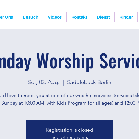
er Uns
Besuch
Videos
Kontakt
Dienst
Kinder
nday Worship Servi
So., 03. Aug.
  |  
Saddleback Berlin
d love to meet you at one of our worship services. Services ta
 Sunday at 10:00 AM (with Kids Program for all ages) and 12:00 
Registration is closed
See other events