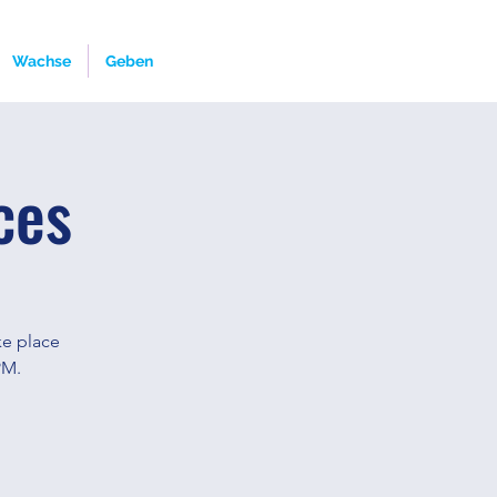
Wachse
Geben
ces
ke place
PM.