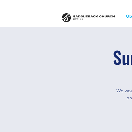
Üb
Su
We woul
on