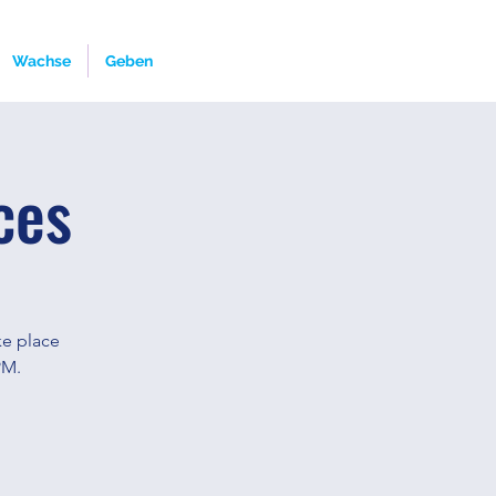
Wachse
Geben
ces
ke place
PM.