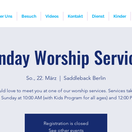
er Uns
Besuch
Videos
Kontakt
Dienst
Kinder
nday Worship Servi
So., 22. März
  |  
Saddleback Berlin
d love to meet you at one of our worship services. Services ta
 Sunday at 10:00 AM (with Kids Program for all ages) and 12:00 
Registration is closed
See other events