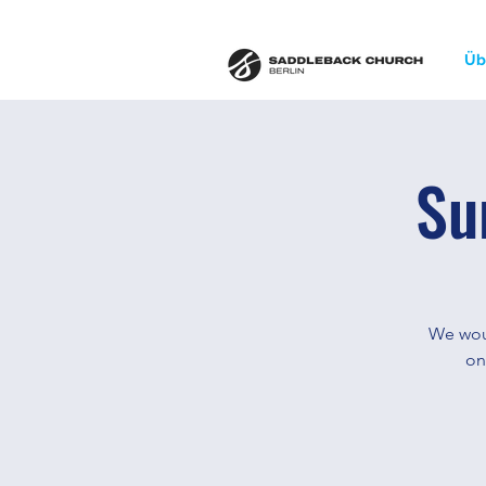
Üb
Su
We woul
on