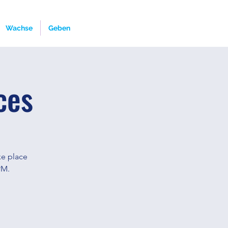
Wachse
Geben
ces
ke place
PM.