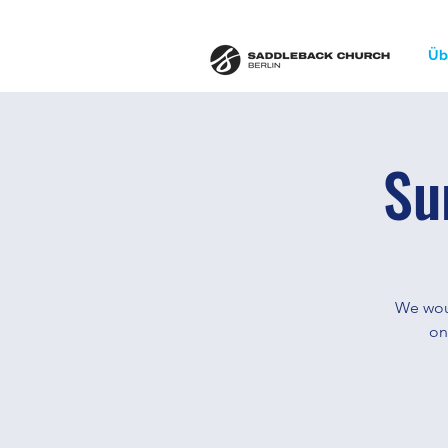
Üb
Su
We woul
on