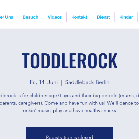
er Uns
Besuch
Videos
Kontakt
Dienst
Kinder
TODDLEROCK
Fr., 14. Juni
  |  
Saddleback Berlin
lerock is for children age 0-5yrs and their big people (mums, 
parents, caregivers). Come and have fun with us! We'll dance t
Registration is closed