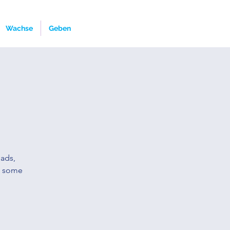
Wachse
Geben
dads,
o some