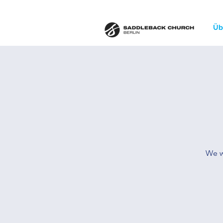
Üb
We w