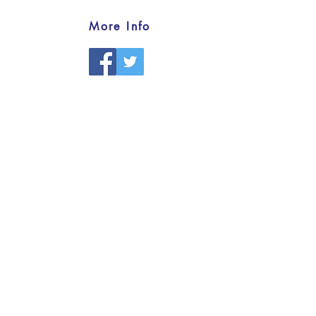
More Info
Get in Touch
Maura Widjaja
Mental Health Ministry Lead
hello@saddleback.de
Volunteer & Serve