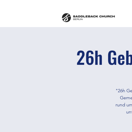
26h Geb
"26h Geb
Gemei
rund um
un