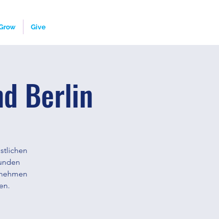
Grow
Give
d Berlin
istlichen
tunden
ernehmen
en.