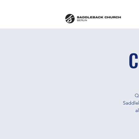
C
Q
Saddleb
a