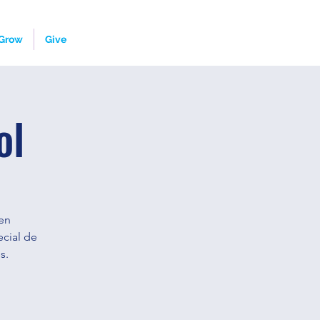
Grow
Give
ol
en
ecial de
s.