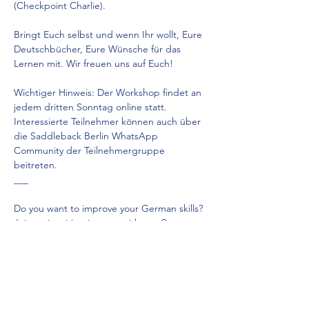
(Checkpoint Charlie).
Bringt Euch selbst und wenn Ihr wollt, Eure 
Deutschbücher, Eure Wünsche für das 
Lernen mit. Wir freuen uns auf Euch!
Wichtiger Hinweis: Der Workshop findet an 
jedem dritten Sonntag online statt. 
Interessierte Teilnehmer können auch über 
die Saddleback Berlin WhatsApp 
Community der Teilnehmergruppe 
beitreten.
___
Do you want to improve your German skills? 
Join an inspiring journey with our German 
conversation lab!
Show More