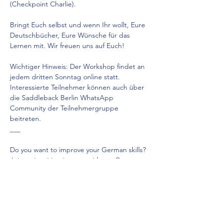
(Checkpoint Charlie).
Bringt Euch selbst und wenn Ihr wollt, Eure 
Deutschbücher, Eure Wünsche für das 
Lernen mit. Wir freuen uns auf Euch!
Wichtiger Hinweis: Der Workshop findet an 
jedem dritten Sonntag online statt. 
Interessierte Teilnehmer können auch über 
die Saddleback Berlin WhatsApp 
Community der Teilnehmergruppe 
beitreten.
___
Do you want to improve your German skills? 
Join an inspiring journey with our German 
conversation lab!
Show More