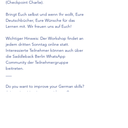
(Checkpoint Charlie).
Bringt Euch selbst und wenn Ihr wollt, Eure 
Deutschbücher, Eure Wünsche für das 
Lernen mit. Wir freuen uns auf Euch!
Wichtiger Hinweis: Der Workshop findet an 
jedem dritten Sonntag online statt. 
Interessierte Teilnehmer können auch über 
die Saddleback Berlin WhatsApp 
Community der Teilnehmergruppe 
beitreten.
___
Do you want to improve your German skills? 
Join an inspiring journey with our German 
conversation lab!
Show More